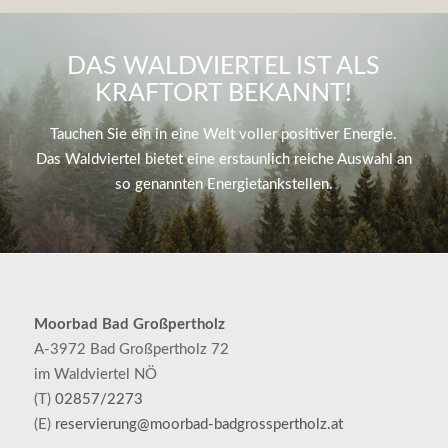
DAS WALDVIERTEL IST ALS
KRAFTORT BEKANNT!
Tauchen Sie ein in eine Welt voller positiver Energie.
Das Waldviertel bietet eine erstaunlich reiche Auswahl an
so genannten Energietankstellen.
Moorbad Bad Großpertholz
A-3972 Bad Großpertholz 72
im Waldviertel NÖ
(T)
02857/2273
(E)
reservierung@moorbad-badgrosspertholz.at